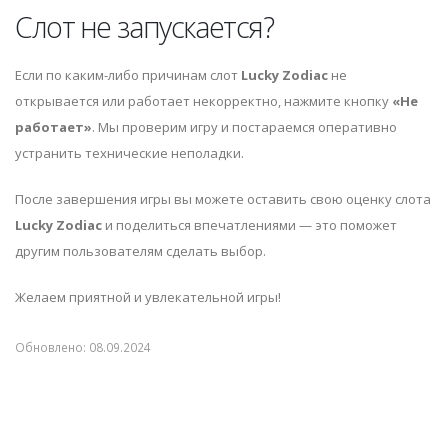
Слот не запускается?
Если по каким-либо причинам слот
Lucky Zodiac
не
открывается или работает некорректно, нажмите кнопку
«Не
работает»
. Мы проверим игру и постараемся оперативно
устранить технические неполадки.
После завершения игры вы можете оставить свою оценку слота
Lucky Zodiac
и поделиться впечатлениями — это поможет
другим пользователям сделать выбор.
Желаем приятной и увлекательной игры!
Обновлено:
08.09.2024