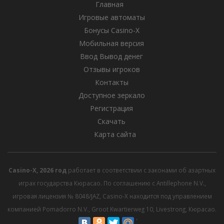
Главная
Игровые автоматы
Бонусы Casino-X
Мобильная версия
Ввод Вывод денег
Отзывы игроков
Контакты
Доступное зеркало
Регистрация
Скачать
Карта сайта
Casino-X, 2026 год
работает в соответствии с законами об азартных
играх государства Кюрасао. По соглашению с Antillephone N.V.,
игровая лицензия № 8048/JAZ, Casino-X находится под управлением
компанией Pomadorro N.V., Groot Kwartierweg 10, Livestrong, Кюрасао.