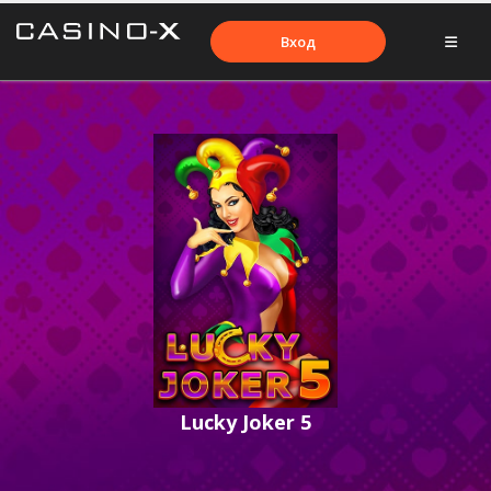
Вход
Lucky Joker 5