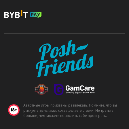
Азартные игры призваны развлекать. Помните, что вы
рискуете деньгами, когда делаете ставки. Не тратьте
больше, чем можете позволить себе проиграть.