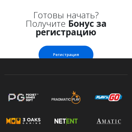
Готовы начать?
Получите
Бонус за
регистрацию
Регистрация