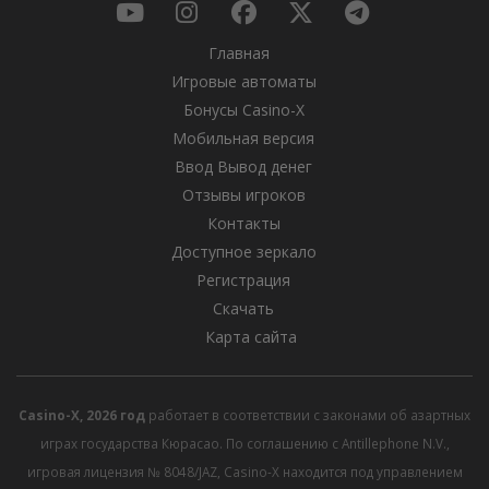
Главная
Игровые автоматы
Бонусы Casino-X
Мобильная версия
Ввод Вывод денег
Отзывы игроков
Контакты
Доступное зеркало
Регистрация
Скачать
Карта сайта
Casino-X, 2026 год
работает в соответствии с законами об азартных
играх государства Кюрасао. По соглашению с Antillephone N.V.,
игровая лицензия № 8048/JAZ, Casino-X находится под управлением