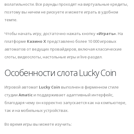
волатильности. Все раунды проходят на виртуальные кредиты,
поэтому вы ничем не рискуете и можете играть в удобном
темпе.
Чтобы начать игру, достаточно нажать кнопку
«Играть»
. На
платформе
Казино Х
представлено более 10 000 игровых
автоматов от ведущих провайдеров, включая классические
слоты, видеослоты, настольные игры и live-раздел.
Особенности слота Lucky Coin
Игровой автомат
Lucky Coin
выполнен в фирменном стиле
студии
Amatic
и поддерживает адаптивный интерфейс,
благодаря чему он корректно запускается как на компьютере,
так и на мобильных устройствах.
Во время игры вы можете изучить: