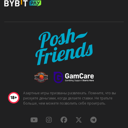
Азартные игры призваны развлекать. Помните, что вы
рискуете деньгами, когда делаете ставки. Не тратьте
больше, чем можете позволить себе проиграть.