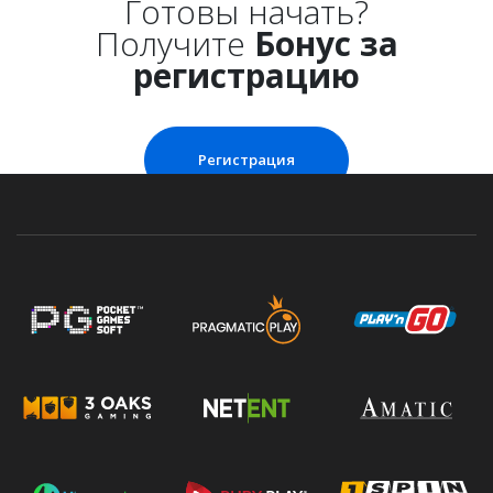
Готовы начать?
Получите
Бонус за
регистрацию
Регистрация