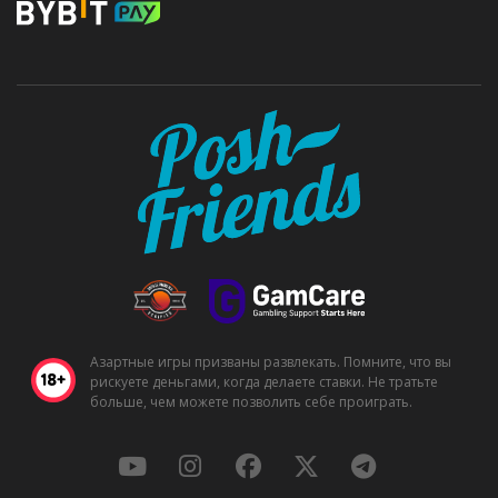
Азартные игры призваны развлекать. Помните, что вы
рискуете деньгами, когда делаете ставки. Не тратьте
больше, чем можете позволить себе проиграть.