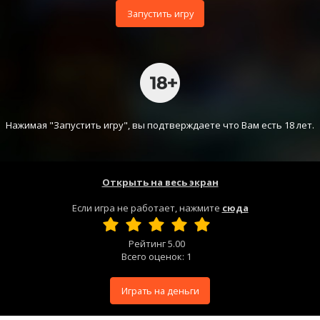
Запустить игру
Нажимая "Запустить игру", вы подтверждаете что Вам есть 18 лет.
Открыть на весь экран
Если игра не работает, нажмите
сюда
Рейтинг
5.00
Всего оценок:
1
Играть на деньги