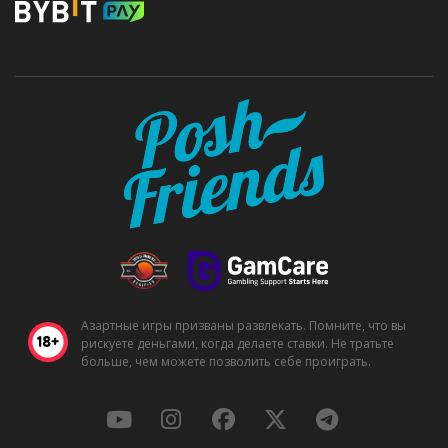
Азартные игры призваны развлекать. Помните, что вы
рискуете деньгами, когда делаете ставки. Не тратьте
больше, чем можете позволить себе проиграть.