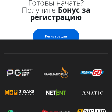
Готовы начать?
Получите
Бонус за
регистрацию
Регистрация