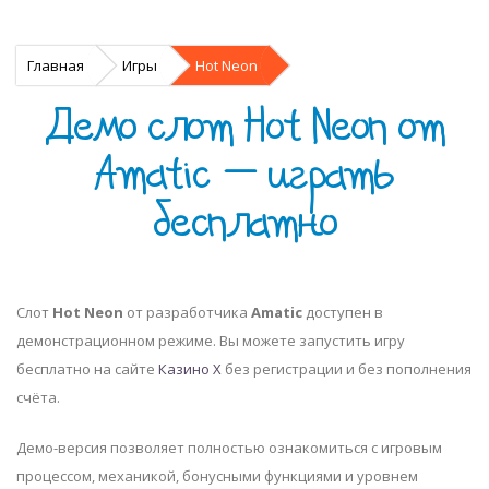
Главная
Игры
Hot Neon
Демо слот Hot Neon от
Amatic — играть
бесплатно
Слот
Hot Neon
от разработчика
Amatic
доступен в
демонстрационном режиме. Вы можете запустить игру
бесплатно на сайте
Казино Х
без регистрации и без пополнения
счёта.
Демо-версия позволяет полностью ознакомиться с игровым
процессом, механикой, бонусными функциями и уровнем