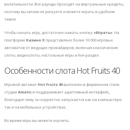
волатильности. Все раунды проходят на виртуальные кредиты,
поэтому вы ничем не рискуете и можете играть в удобном
темпе.
Чтобы начать игру, достаточно нажать кнопку
«Играть»
. На
платформе
Казино Х
представлено более 10 000 игровых
автоматов от ведущих провайдеров, включая классические
слоты, видеослоты, настольные игры и live-раздел.
Особенности слота Hot Fruits 40
Игровой автомат
Hot Fruits 40
выполнен в фирменном стиле
студии
Amatic
и поддерживает адаптивный интерфейс,
благодаря чему он корректно запускается как на компьютере,
так и на мобильных устройствах.
Во время игры вы можете изучить: