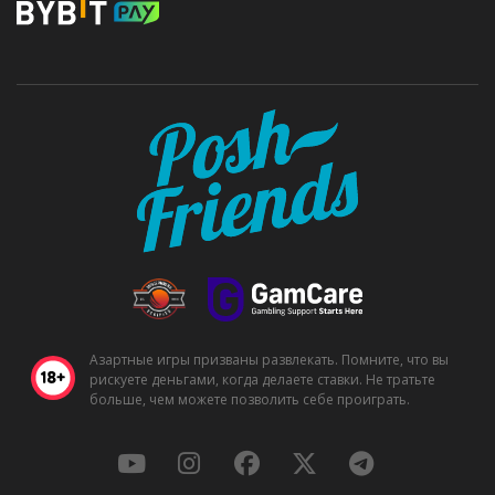
Азартные игры призваны развлекать. Помните, что вы
рискуете деньгами, когда делаете ставки. Не тратьте
больше, чем можете позволить себе проиграть.