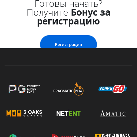
Готовы начать?
Получите
Бонус за
регистрацию
Регистрация