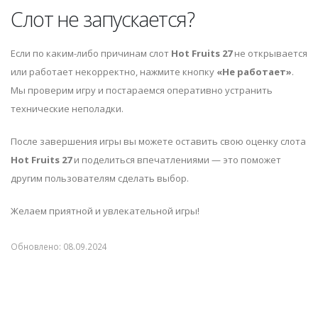
Слот не запускается?
Если по каким-либо причинам слот
Hot Fruits 27
не открывается
или работает некорректно, нажмите кнопку
«Не работает»
.
Мы проверим игру и постараемся оперативно устранить
технические неполадки.
После завершения игры вы можете оставить свою оценку слота
Hot Fruits 27
и поделиться впечатлениями — это поможет
другим пользователям сделать выбор.
Желаем приятной и увлекательной игры!
Обновлено:
08.09.2024