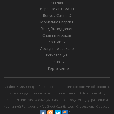
Главная
Игровые автоматы
Бонусы Casino-X
Мобильная версия
Ввод Вывод денег
Отзывы игроков
Контакты
Доступное зеркало
Регистрация
Скачать
Карта сайта
Casino-X, 2026 год
работает в соответствии с законами об азартных
играх государства Кюрасао. По соглашению с Antillephone N.V.,
игровая лицензия № 8048/JAZ, Casino-X находится под управлением
компанией Pomadorro N.V., Groot Kwartierweg 10, Livestrong, Кюрасао.