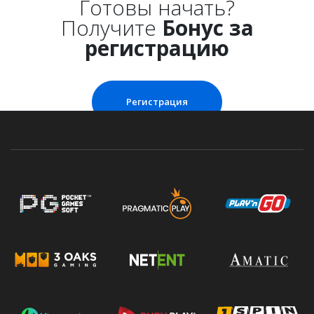
Готовы начать?
Получите
Бонус за
регистрацию
Регистрация