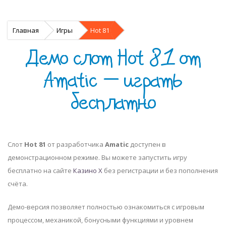
Главная
Игры
Hot 81
Демо слот Hot 81 от
Amatic — играть
бесплатно
Слот
Hot 81
от разработчика
Amatic
доступен в
демонстрационном режиме. Вы можете запустить игру
бесплатно на сайте
Казино Х
без регистрации и без пополнения
счёта.
Демо-версия позволяет полностью ознакомиться с игровым
процессом, механикой, бонусными функциями и уровнем