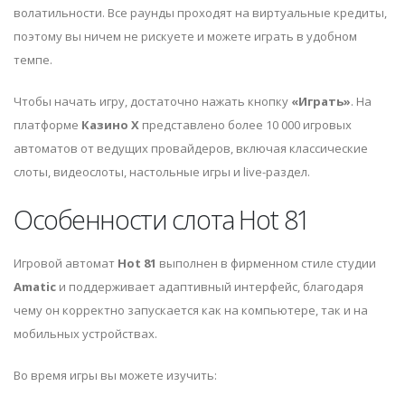
волатильности. Все раунды проходят на виртуальные кредиты,
поэтому вы ничем не рискуете и можете играть в удобном
темпе.
Чтобы начать игру, достаточно нажать кнопку
«Играть»
. На
платформе
Казино Х
представлено более 10 000 игровых
автоматов от ведущих провайдеров, включая классические
слоты, видеослоты, настольные игры и live-раздел.
Особенности слота Hot 81
Игровой автомат
Hot 81
выполнен в фирменном стиле студии
Amatic
и поддерживает адаптивный интерфейс, благодаря
чему он корректно запускается как на компьютере, так и на
мобильных устройствах.
Во время игры вы можете изучить: