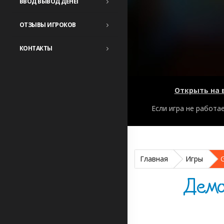
ВВОД ВЫВОД ДЕНЕГ
ОТЗЫВЫ ИГРОКОВ
КОНТАКТЫ
Открыть на 
Если игра не работа
Главная
Игры
G
Демо