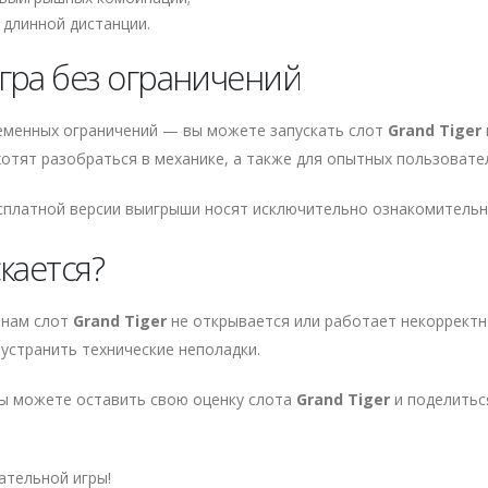
 длинной дистанции.
гра без ограничений
еменных ограничений — вы можете запускать слот
Grand Tiger
хотят разобраться в механике, а также для опытных пользовате
сплатной версии выигрыши носят исключительно ознакомительны
кается?
инам слот
Grand Tiger
не открывается или работает некорректн
устранить технические неполадки.
вы можете оставить свою оценку слота
Grand Tiger
и поделитьс
ательной игры!