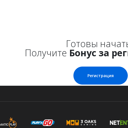
Готовы начат
Получите
Бонус за ре
Регистрация