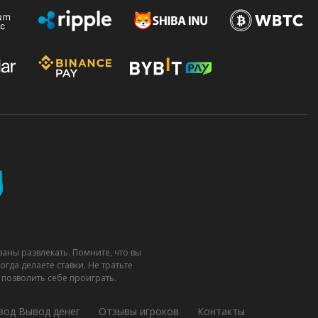
аны развлекать. Помните, что вы
огда делаете ставки. Не тратьте
позволить себе проиграть.
вод Вывод денег
Отзывы игроков
Контакты