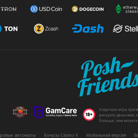
Азартные игры призв
рискуете деньгами, к
больше, чем можете 
ровые автоматы
Бонусы Casino-X
Мобильная версия
В