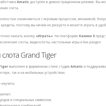
работчика
Amatic
доступен в демонстрационном режиме. Вы мож
ения счёта.
олностью ознакомиться с игровым процессом, механикой, бону
 кредиты, поэтому вы ничем не рискуете и можете играть в удо
аточно нажать кнопку
«Играть»
. На платформе
Казино Х
предст
ссические слоты, видеослоты, настольные игры и live-раздел.
слота Grand Tiger
Tiger
выполнен в фирменном стиле студии
Amatic
и поддержива
ютере, так и на мобильных устройствах.
 изучить:
выплат;
ундов и специальных символов;
 выигрышных комбинаций;