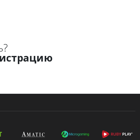
ь?
гистрацию