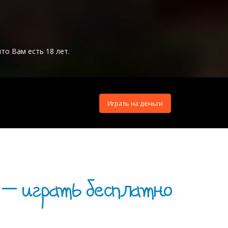
то Вам есть 18 лет.
Играть на деньги
c — играть бесплатно