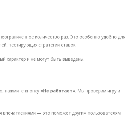
неограниченное количество раз. Это особенно удобно для
лей, тестирующих стратегии ставок.
й характер и не могут быть выведены.
о, нажмите кнопку
«Не работает»
. Мы проверим игру и
я впечатлениями — это поможет другим пользователям