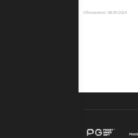
Обновлено:
08.09.2024