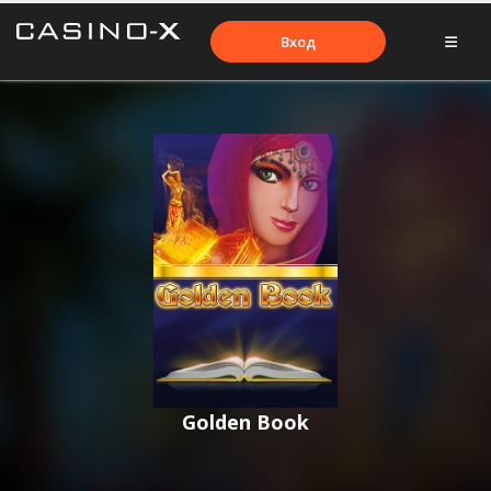
Вход
Golden Book