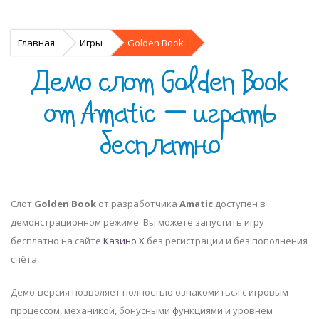
Главная
Игры
Golden Book
Демо слот Golden Book
от Amatic — играть
бесплатно
Слот
Golden Book
от разработчика
Amatic
доступен в
демонстрационном режиме. Вы можете запустить игру
бесплатно на сайте
Казино Х
без регистрации и без пополнения
счёта.
Демо-версия позволяет полностью ознакомиться с игровым
процессом, механикой, бонусными функциями и уровнем