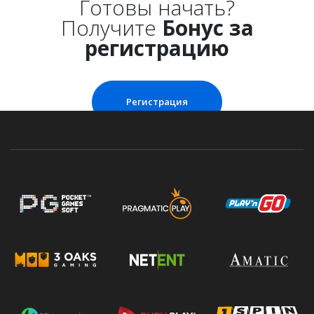
Готовы начать?
Получите
Бонус за
регистрацию
Регистрация