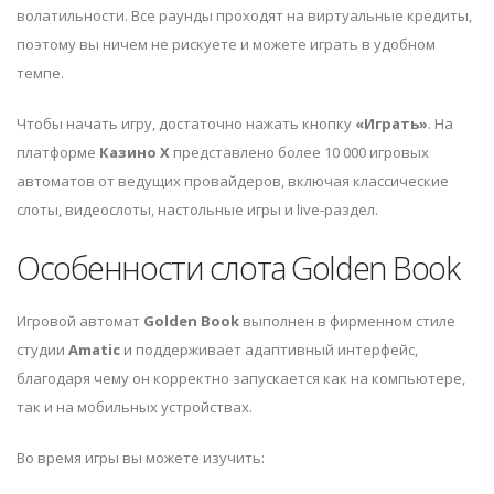
волатильности. Все раунды проходят на виртуальные кредиты,
поэтому вы ничем не рискуете и можете играть в удобном
темпе.
Чтобы начать игру, достаточно нажать кнопку
«Играть»
. На
платформе
Казино Х
представлено более 10 000 игровых
автоматов от ведущих провайдеров, включая классические
слоты, видеослоты, настольные игры и live-раздел.
Особенности слота Golden Book
Игровой автомат
Golden Book
выполнен в фирменном стиле
студии
Amatic
и поддерживает адаптивный интерфейс,
благодаря чему он корректно запускается как на компьютере,
так и на мобильных устройствах.
Во время игры вы можете изучить: