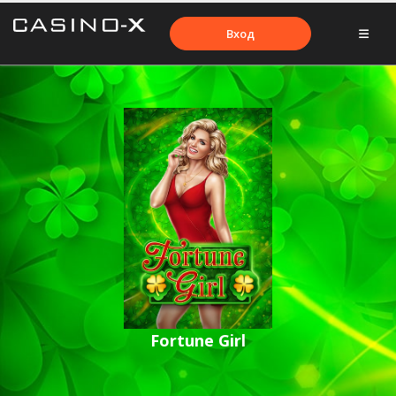
Вход
Fortune Girl