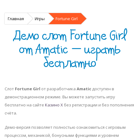
Главная
Игры
Fortune Girl
Демо слот Fortune Girl
от Amatic — играть
бесплатно
Слот
Fortune Girl
от разработчика
Amatic
доступен в
демонстрационном режиме. Вы можете запустить игру
бесплатно на сайте
Казино Х
без регистрации и без пополнения
счёта.
Демо-версия позволяет полностью ознакомиться с игровым
процессом, механикой, бонусными функциями и уровнем