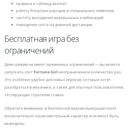
правила и таблицу выплат;
работу бонусных раундов и специальных символов;
частоту выпадения выигрышных комбинаций;
поведение слота на длинной дистанции.
Бесплатная игра без
ограничений
Демо-режим не имеет временных ограничений — вы можете
запускать слот
Fortune Girl
неограниченное количество раз.
Это особенно удобно для новых игроков, которые хотят
разобраться в механике, а также для опытных пользователей,
тестирующих стратегии ставок.
Обратите внимание: в бесплатной версии выигрыши носят
исключительно ознакомительный характер и не могут быть
выведены.