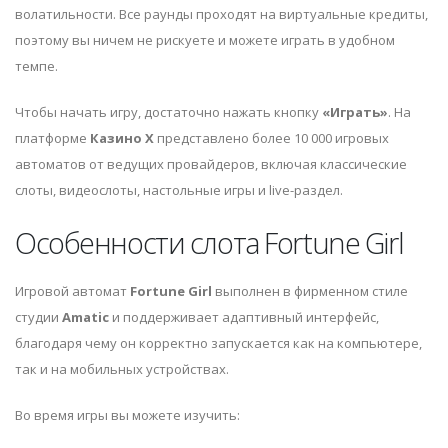
волатильности. Все раунды проходят на виртуальные кредиты,
поэтому вы ничем не рискуете и можете играть в удобном
темпе.
Чтобы начать игру, достаточно нажать кнопку
«Играть»
. На
платформе
Казино Х
представлено более 10 000 игровых
автоматов от ведущих провайдеров, включая классические
слоты, видеослоты, настольные игры и live-раздел.
Особенности слота Fortune Girl
Игровой автомат
Fortune Girl
выполнен в фирменном стиле
студии
Amatic
и поддерживает адаптивный интерфейс,
благодаря чему он корректно запускается как на компьютере,
так и на мобильных устройствах.
Во время игры вы можете изучить: