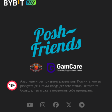
Азартные игры призваны развлекать. Помните, что вы
рискуете деньгами, когда делаете ставки. Не тратьте
больше, чем можете позволить себе проиграть.