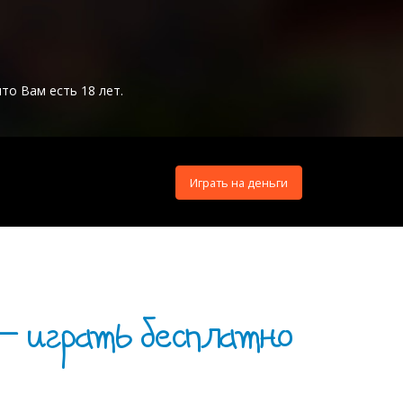
то Вам есть 18 лет.
Играть на деньги
 — играть бесплатно