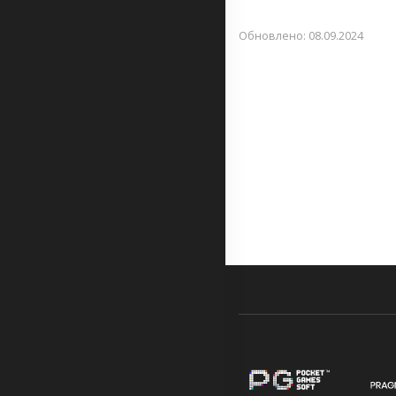
Обновлено:
08.09.2024