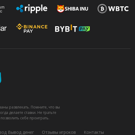
аны развлекать. Помните, что вы
огда делаете ставки. Не тратьте
позволить себе проиграть.
вод Вывод денег
Отзывы игроков
Контакты