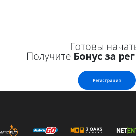
Готовы начат
Получите
Бонус за ре
Регистрация