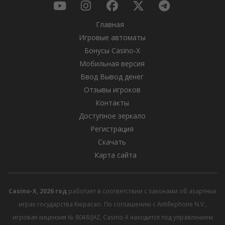
Главная
Игровые автоматы
Бонусы Casino-X
Мобильная версия
Ввод Вывод денег
Отзывы игроков
Контакты
Доступное зеркало
Регистрация
Скачать
Карта сайта
Casino-X, 2026 год
работает в соответствии с законами об азартных
играх государства Кюрасао. По соглашению с Antillephone N.V.,
игровая лицензия № 8048/JAZ, Casino-X находится под управлением