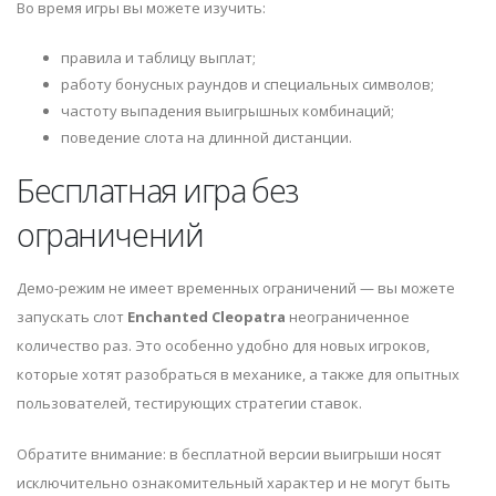
Во время игры вы можете изучить:
правила и таблицу выплат;
работу бонусных раундов и специальных символов;
частоту выпадения выигрышных комбинаций;
поведение слота на длинной дистанции.
Бесплатная игра без
ограничений
Демо-режим не имеет временных ограничений — вы можете
запускать слот
Enchanted Cleopatra
неограниченное
количество раз. Это особенно удобно для новых игроков,
которые хотят разобраться в механике, а также для опытных
пользователей, тестирующих стратегии ставок.
Обратите внимание: в бесплатной версии выигрыши носят
исключительно ознакомительный характер и не могут быть