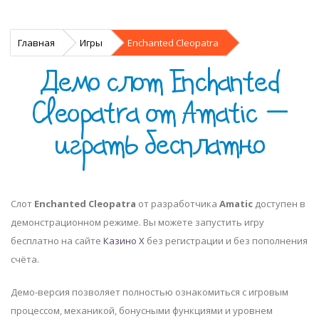
Главная
Игры
Enchanted Cleopatra
Демо слот Enchanted
Cleopatra от Amatic —
играть бесплатно
Слот
Enchanted Cleopatra
от разработчика
Amatic
доступен в
демонстрационном режиме. Вы можете запустить игру
бесплатно на сайте
Казино Х
без регистрации и без пополнения
счёта.
Демо-версия позволяет полностью ознакомиться с игровым
процессом, механикой, бонусными функциями и уровнем