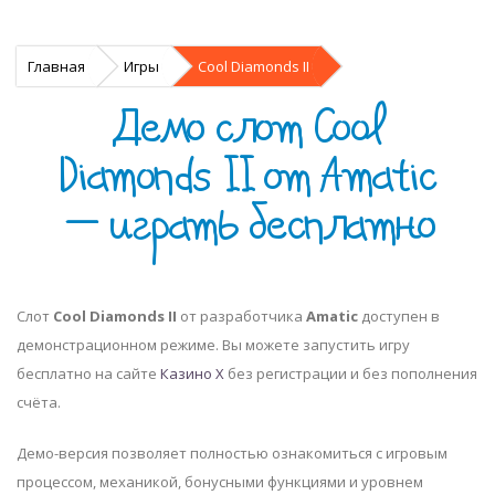
Главная
Игры
Cool Diamonds II
Демо слот Cool
Diamonds II от Amatic
— играть бесплатно
Слот
Cool Diamonds II
от разработчика
Amatic
доступен в
демонстрационном режиме. Вы можете запустить игру
бесплатно на сайте
Казино Х
без регистрации и без пополнения
счёта.
Демо-версия позволяет полностью ознакомиться с игровым
процессом, механикой, бонусными функциями и уровнем