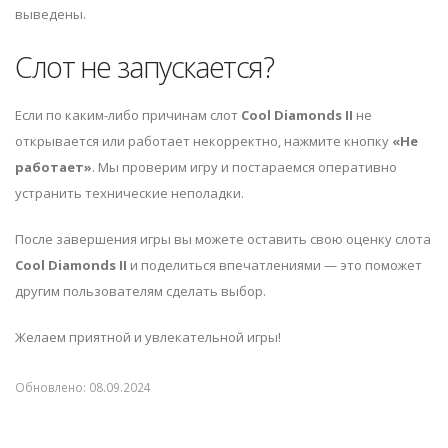
выведены.
Слот не запускается?
Если по каким-либо причинам слот
Cool Diamonds II
не
открывается или работает некорректно, нажмите кнопку
«Не
работает»
. Мы проверим игру и постараемся оперативно
устранить технические неполадки.
После завершения игры вы можете оставить свою оценку слота
Cool Diamonds II
и поделиться впечатлениями — это поможет
другим пользователям сделать выбор.
Желаем приятной и увлекательной игры!
Обновлено:
08.09.2024