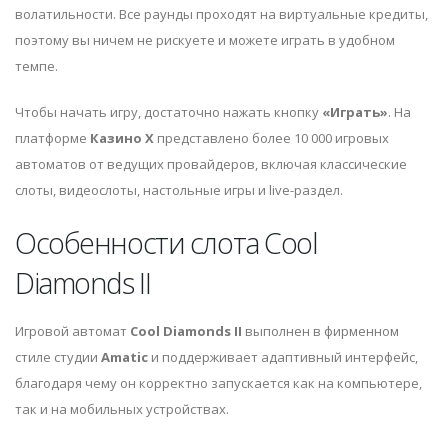
волатильности. Все раунды проходят на виртуальные кредиты,
поэтому вы ничем не рискуете и можете играть в удобном
темпе.
Чтобы начать игру, достаточно нажать кнопку
«Играть»
. На
платформе
Казино Х
представлено более 10 000 игровых
автоматов от ведущих провайдеров, включая классические
слоты, видеослоты, настольные игры и live-раздел.
Особенности слота Cool
Diamonds II
Игровой автомат
Cool Diamonds II
выполнен в фирменном
стиле студии
Amatic
и поддерживает адаптивный интерфейс,
благодаря чему он корректно запускается как на компьютере,
так и на мобильных устройствах.