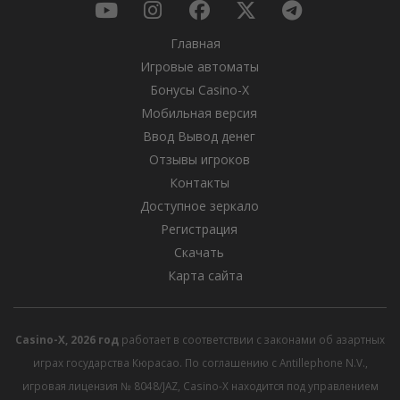
Главная
Игровые автоматы
Бонусы Casino-X
Мобильная версия
Ввод Вывод денег
Отзывы игроков
Контакты
Доступное зеркало
Регистрация
Скачать
Карта сайта
Casino-X, 2026 год
работает в соответствии с законами об азартных
играх государства Кюрасао. По соглашению с Antillephone N.V.,
игровая лицензия № 8048/JAZ, Casino-X находится под управлением