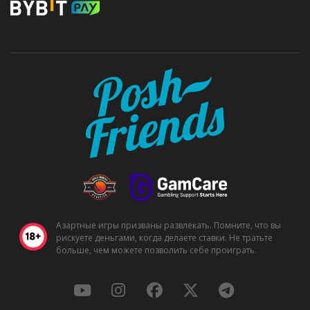
Азартные игры призваны развлекать. Помните, что вы
рискуете деньгами, когда делаете ставки. Не тратьте
больше, чем можете позволить себе проиграть.