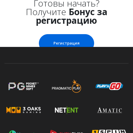
Готовы начать?
Получите
Бонус за
регистрацию
Регистрация