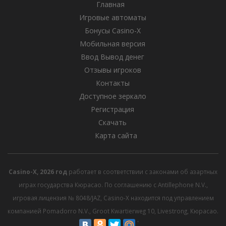
Главная
Игровые автоматы
Бонусы Casino-X
Мобильная версия
Ввод Вывод денег
Отзывы игроков
Контакты
Доступное зеркало
Регистрация
Скачать
Карта сайта
Casino-X, 2026 год
работает в соответствии с законами об азартных
играх государства Кюрасао. По соглашению с Antillephone N.V.,
игровая лицензия № 8048/JAZ, Casino-X находится под управлением
компанией Pomadorro N.V., Groot Kwartierweg 10, Livestrong, Кюрасао.