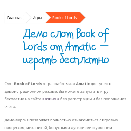
Главная
Игры
Book of Lords
Демо слот Book of
Lords от Amatic —
играть бесплатно
Слот
Book of Lords
от разработчика
Amatic
доступен в
демонстрационном режиме. Вы можете запустить игру
бесплатно на сайте
Казино Х
без регистрации и без пополнения
счёта.
Демо-версия позволяет полностью ознакомиться с игровым
процессом, механикой, бонусными функциями и уровнем