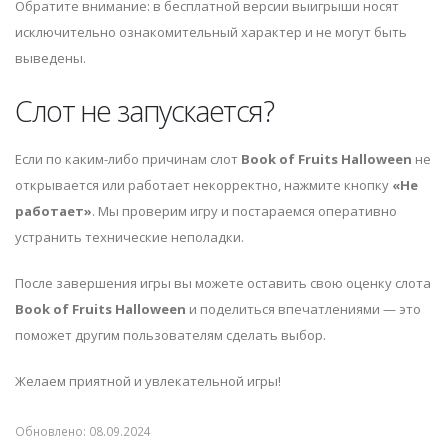
Обратите внимание: в бесплатной версии выигрыши носят
исключительно ознакомительный характер и не могут быть
выведены.
Слот не запускается?
Если по каким-либо причинам слот
Book of Fruits Halloween
не
открывается или работает некорректно, нажмите кнопку
«Не
работает»
. Мы проверим игру и постараемся оперативно
устранить технические неполадки.
После завершения игры вы можете оставить свою оценку слота
Book of Fruits Halloween
и поделиться впечатлениями — это
поможет другим пользователям сделать выбор.
Желаем приятной и увлекательной игры!
Обновлено:
08.09.2024