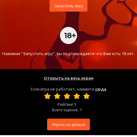
Запустить игру
Нажимая "Запустить игру", вы подтверждаете что Вам есть 18 лет.
Открыть на весь экран
Если игра не работает, нажмите
сюда
Рейтинг
5
Всего оценок:
1
Играть на деньги