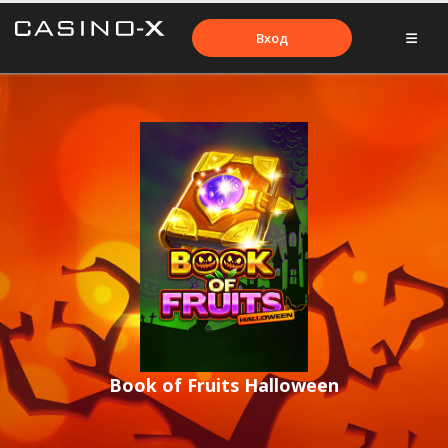
Вход
Book of Fruits Halloween