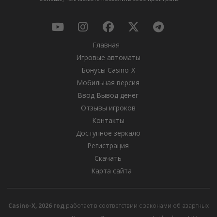
Главная
Игровые автоматы
Бонусы Casino-X
Мобильная версия
Ввод Вывод денег
Отзывы игроков
Контакты
Доступное зеркало
Регистрация
Скачать
Карта сайта
Casino-X, 2026 год
работает в соответствии с законами об азартных