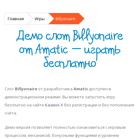
Главная
Игры
Billyonaire
Демо слот Billyonaire
от Amatic — играть
бесплатно
Слот
Billyonaire
от разработчика
Amatic
доступен в
демонстрационном режиме. Вы можете запустить игру
бесплатно на сайте
Казино Х
без регистрации и без пополнения
счёта.
Демо-версия позволяет полностью ознакомиться с игровым
процессом, механикой, бонусными функциями и уровнем