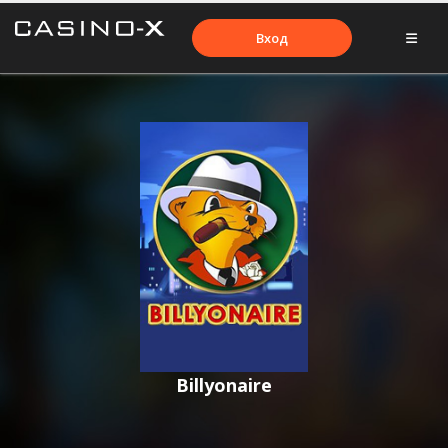
Вход
Billyonaire