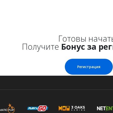
Готовы начат
Получите
Бонус за ре
Регистрация