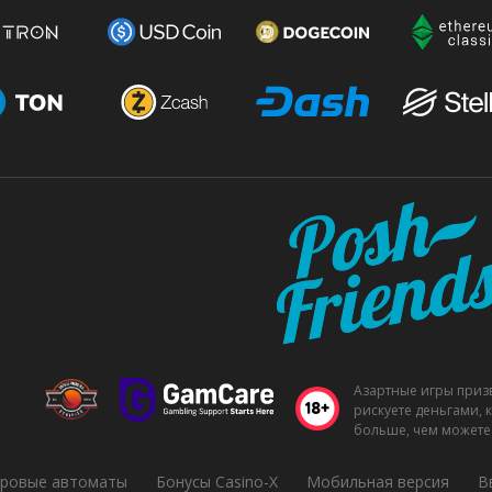
Азартные игры призв
рискуете деньгами, к
больше, чем можете 
ровые автоматы
Бонусы Casino-X
Мобильная версия
В