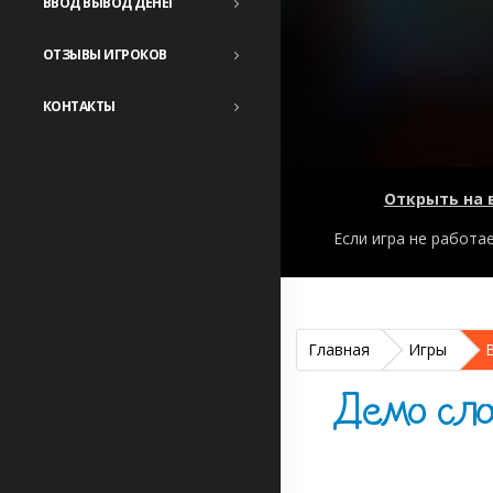
ВВОД ВЫВОД ДЕНЕГ
ОТЗЫВЫ ИГРОКОВ
КОНТАКТЫ
Открыть на 
Если игра не работа
Главная
Игры
B
Демо сло