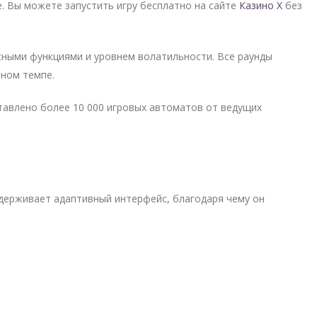
 Вы можете запустить игру бесплатно на сайте
Казино Х
без
сными функциями и уровнем волатильности. Все раунды
бном темпе.
авлено более 10 000 игровых автоматов от ведущих
держивает адаптивный интерфейс, благодаря чему он