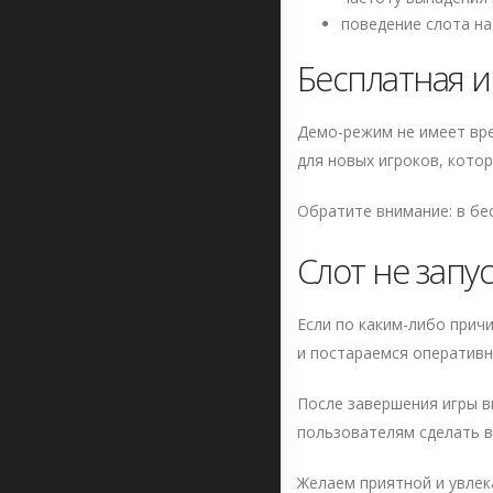
поведение слота на
Бесплатная и
Демо-режим не имеет вр
для новых игроков, кото
Обратите внимание: в бе
Слот не запус
Если по каким-либо прич
и постараемся оперативн
После завершения игры 
пользователям сделать 
Желаем приятной и увлек