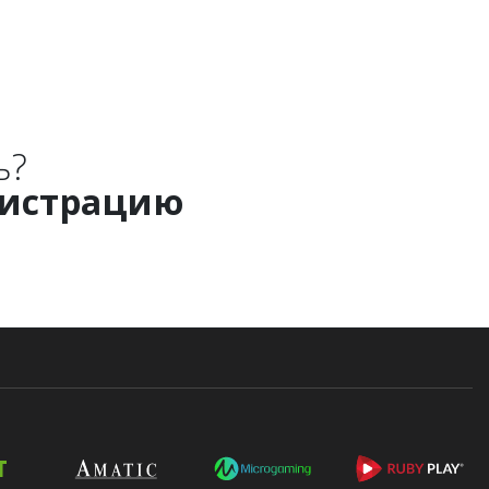
ь?
гистрацию