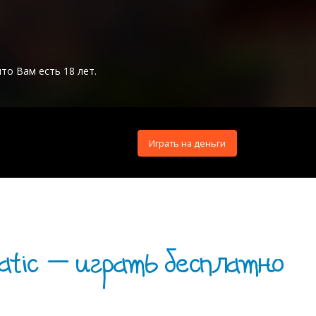
то Вам есть 18 лет.
Играть на деньги
matic — играть бесплатно