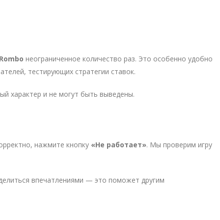
e Rombo
неограниченное количество раз. Это особенно удобно
вателей, тестирующих стратегии ставок.
й характер и не могут быть выведены.
орректно, нажмите кнопку
«Не работает»
. Мы проверим игру
делиться впечатлениями — это поможет другим