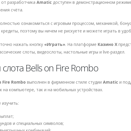
от разработчика
Amatic
доступен в демонстрационном режиме.
ения счёта.
олностью ознакомиться с игровым процессом, механикой, бону
 кредиты, поэтому вы ничем не рискуете и можете играть в удо
аточно нажать кнопку
«Играть»
. На платформе
Казино Х
предст
ссические слоты, видеослоты, настольные игры и live-раздел.
слота Bells on Fire Rombo
n Fire Rombo
выполнен в фирменном стиле студии
Amatic
и под
к на компьютере, так и на мобильных устройствах.
 изучить:
выплат;
ундов и специальных символов;
 выигрышных комбинаций;