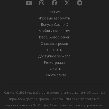
Главная
Игровые автоматы
Бонусы Casino-X
Мобильная версия
Ввод Вывод денег
Отзывы игроков
Контакты
Доступное зеркало
Регистрация
Скачать
Карта сайта
Casino-X, 2026 год
работает в соответствии с законами об азартных
играх государства Кюрасао. По соглашению с Antillephone N.V.,
игровая лицензия № 8048/JAZ, Casino-X находится под управлением