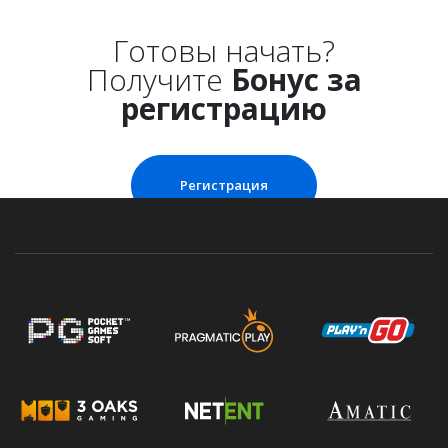
Готовы начать?
Получите
Бонус за
регистрацию
Регистрация