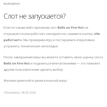
выведены.
Слот не запускается?
Если по каким-либо причинам слот
Bells on Fire Hot
не
открывается или работает некорректно, нажмите кнопку
«Не
работает»
. Мы проверим игру и постараемся оперативно
устранить технические неполадки.
После завершения игры вы можете оставить свою оценку слота
Bells on Fire Hot
и поделиться впечатлениями — это поможет
другим пользователям сделать выбор.
Желаем приятной и увлекательной игры!
Обновлено:
08.09.2024