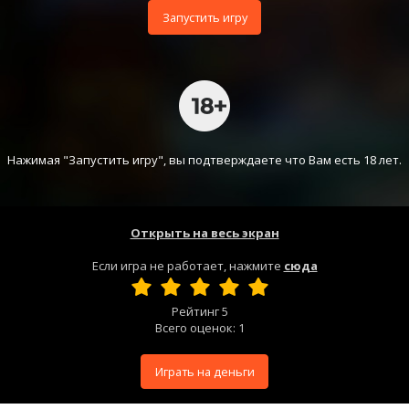
Запустить игру
Нажимая "Запустить игру", вы подтверждаете что Вам есть 18 лет.
Открыть на весь экран
Если игра не работает, нажмите
сюда
Рейтинг
5
Всего оценок:
1
Играть на деньги