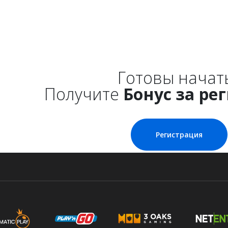
Готовы начат
Получите
Бонус за ре
Регистрация