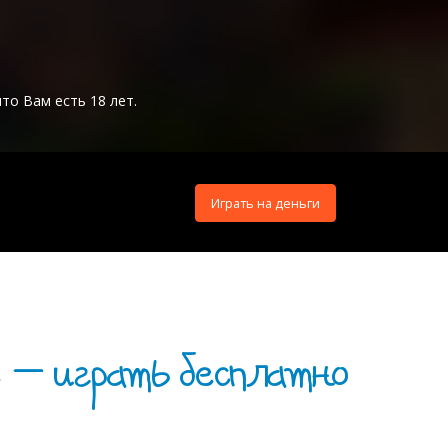
то Вам есть 18 лет.
Играть на деньги
ic — играть бесплатно