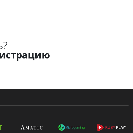
ь?
гистрацию