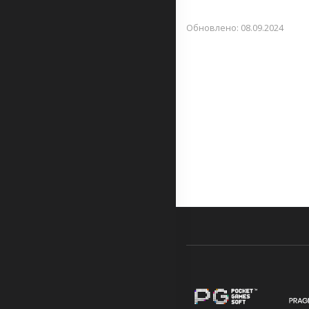
Обновлено:
08.09.2024