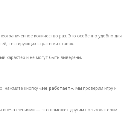
неограниченное количество раз. Это особенно удобно для
лей, тестирующих стратегии ставок.
й характер и не могут быть выведены.
о, нажмите кнопку
«Не работает»
. Мы проверим игру и
я впечатлениями — это поможет другим пользователям