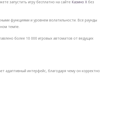
ете запустить игру бесплатно на сайте
Казино Х
без
сными функциями и уровнем волатильности. Все раунды
бном темпе.
авлено более 10 000 игровых автоматов от ведущих
ет адаптивный интерфейс, благодаря чему он корректно