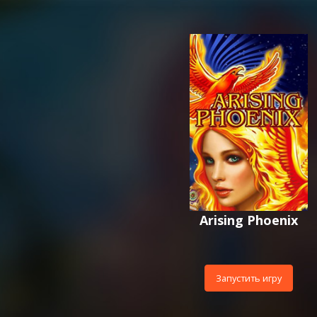
Arising Phoenix
Запустить игру