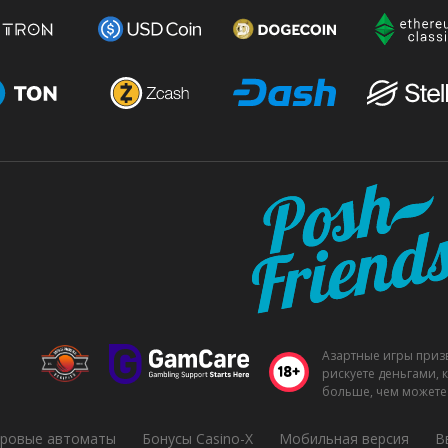
Азартные игры призв
рискуете деньгами, к
больше, чем можете 
ровые автоматы
Бонусы Casino-X
Мобильная версия
В