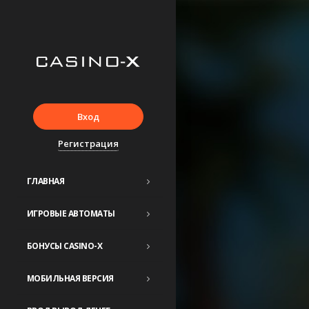
Вход
Регистрация
ГЛАВНАЯ
ИГРОВЫЕ АВТОМАТЫ
БОНУСЫ CASINO-X
МОБИЛЬНАЯ ВЕРСИЯ