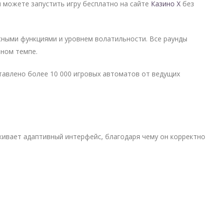
 можете запустить игру бесплатно на сайте
Казино Х
без
сными функциями и уровнем волатильности. Все раунды
бном темпе.
авлено более 10 000 игровых автоматов от ведущих
ивает адаптивный интерфейс, благодаря чему он корректно