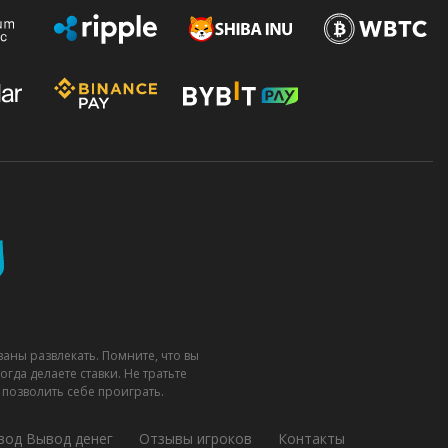
аны развлекать. Помните, что вы
огда делаете ставки. Не тратьте
позволить себе проиграть.
вод Вывод денег
Отзывы игроков
Контакты