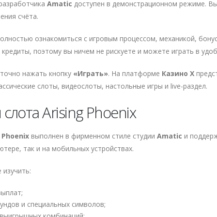
разработчика
Amatic
доступен в демонстрационном режиме. Вы
ения счёта.
олностью ознакомиться с игровым процессом, механикой, бону
 кредиты, поэтому вы ничем не рискуете и можете играть в удо
аточно нажать кнопку
«Играть»
. На платформе
Казино Х
предст
ссические слоты, видеослоты, настольные игры и live-раздел.
слота Arising Phoenix
g Phoenix
выполнен в фирменном стиле студии
Amatic
и поддерж
ютере, так и на мобильных устройствах.
 изучить:
выплат;
ундов и специальных символов;
 выигрышных комбинаций;