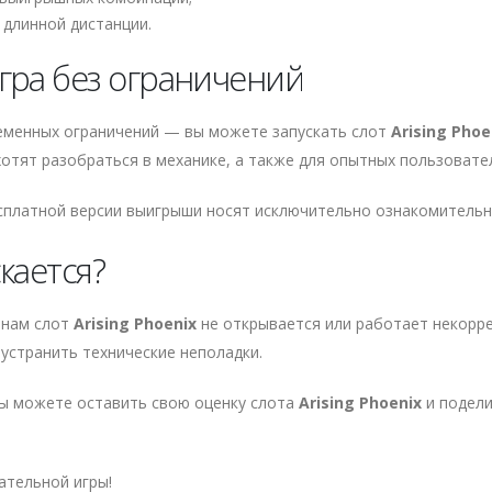
 длинной дистанции.
гра без ограничений
еменных ограничений — вы можете запускать слот
Arising Phoe
хотят разобраться в механике, а также для опытных пользовате
сплатной версии выигрыши носят исключительно ознакомительны
кается?
инам слот
Arising Phoenix
не открывается или работает некорр
устранить технические неполадки.
вы можете оставить свою оценку слота
Arising Phoenix
и подели
ательной игры!