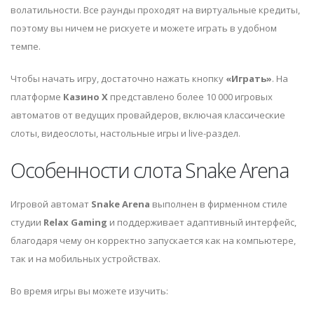
волатильности. Все раунды проходят на виртуальные кредиты,
поэтому вы ничем не рискуете и можете играть в удобном
темпе.
Чтобы начать игру, достаточно нажать кнопку
«Играть»
. На
платформе
Казино Х
представлено более 10 000 игровых
автоматов от ведущих провайдеров, включая классические
слоты, видеослоты, настольные игры и live-раздел.
Особенности слота Snake Arena
Игровой автомат
Snake Arena
выполнен в фирменном стиле
студии
Relax Gaming
и поддерживает адаптивный интерфейс,
благодаря чему он корректно запускается как на компьютере,
так и на мобильных устройствах.
Во время игры вы можете изучить: