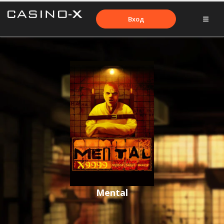
Вход
Mental