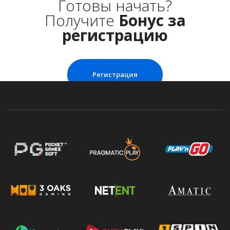
Готовы начать?
Получите
Бонус за
регистрацию
Регистрация