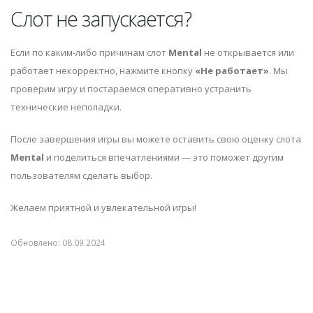
Слот не запускается?
Если по каким-либо причинам слот
Mental
не открывается или
работает некорректно, нажмите кнопку
«Не работает»
. Мы
проверим игру и постараемся оперативно устранить
технические неполадки.
После завершения игры вы можете оставить свою оценку слота
Mental
и поделиться впечатлениями — это поможет другим
пользователям сделать выбор.
Желаем приятной и увлекательной игры!
Обновлено:
08.09.2024