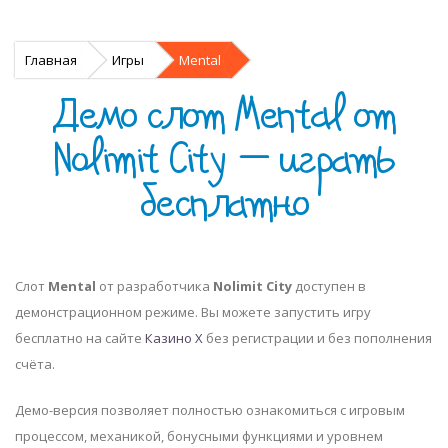
Главная
Игры
Mental
Демо слот Mental от
Nolimit City — играть
бесплатно
Слот
Mental
от разработчика
Nolimit City
доступен в
демонстрационном режиме. Вы можете запустить игру
бесплатно на сайте
Казино Х
без регистрации и без пополнения
счёта.
Демо-версия позволяет полностью ознакомиться с игровым
процессом, механикой, бонусными функциями и уровнем