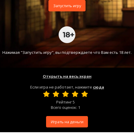
Запустить игру
Нажимая "Запустить игру", вы подтверждаете что Вам есть 18 лет.
Открыть на весь экран
Если игра не работает, нажмите
сюда
Рейтинг
5
Всего оценок:
1
Играть на деньги