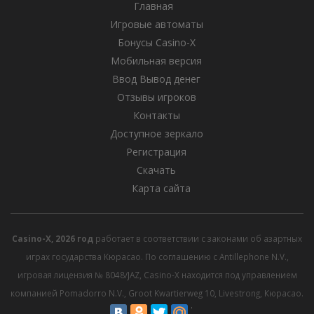
Главная
Игровые автоматы
Бонусы Casino-X
Мобильная версия
Ввод Вывод денег
Отзывы игроков
Контакты
Доступное зеркало
Регистрация
Скачать
Карта сайта
Casino-X, 2026 год
работает в соответствии с законами об азартных
играх государства Кюрасао. По соглашению с Antillephone N.V.,
игровая лицензия № 8048/JAZ, Casino-X находится под управлением
компанией Pomadorro N.V., Groot Kwartierweg 10, Livestrong, Кюрасао.