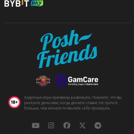
Азартные игры призваны развлекать. Помните, что вы
рискуете деньгами, когда делаете ставки. Не тратьте
больше, чем можете позволить себе проиграть.