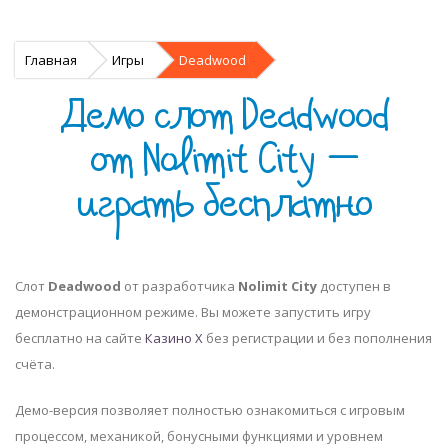
Главная
Игры
Deadwood
Демо слот Deadwood
от Nolimit City —
играть бесплатно
Слот
Deadwood
от разработчика
Nolimit City
доступен в
демонстрационном режиме. Вы можете запустить игру
бесплатно на сайте
Казино Х
без регистрации и без пополнения
счёта.
Демо-версия позволяет полностью ознакомиться с игровым
процессом, механикой, бонусными функциями и уровнем