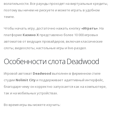
волатильности. Все раунды проходят на виртуальные кредиты,
поэтому вы ничем не рискуете и можете играть в удобном
темпе.
Чтобы начать игру, достаточно нажать кнопку
«Играть»
. На
платформе
Казино Х
представлено более 10 000 игровых
автоматов от ведущих провайдеров, включая классические
слоты, видеослоты, настольные игры и live-раздел.
Особенности слота Deadwood
Игровой автомат
Deadwood
выполнен в фирменном стиле
студии
Nolimit City
и поддерживает адаптивный интерфейс,
благодаря чему он корректно запускается как на компьютере,
так и на мобильных устройствах.
Во время игры вы можете изучить: