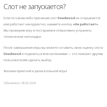
Слот не запускается?
Если по каким-либо причинам слот
Deadwood
не открывается
или работает некорректно, нажмите кнопку
«Не работает»
.
Мы проверим игру и постараемся оперативно устранить
технические неполадки.
После завершения игры вы можете оставить свою оценку слота
Deadwood
и поделиться впечатлениями — это поможет другим
пользователям сделать выбор.
Желаем приятной и увлекательной игры!
Обновлено:
08.09.2024