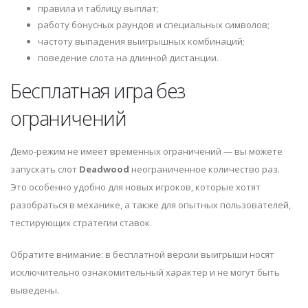
правила и таблицу выплат;
работу бонусных раундов и специальных символов;
частоту выпадения выигрышных комбинаций;
поведение слота на длинной дистанции.
Бесплатная игра без
ограничений
Демо-режим не имеет временных ограничений — вы можете
запускать слот
Deadwood
неограниченное количество раз.
Это особенно удобно для новых игроков, которые хотят
разобраться в механике, а также для опытных пользователей,
тестирующих стратегии ставок.
Обратите внимание: в бесплатной версии выигрыши носят
исключительно ознакомительный характер и не могут быть
выведены.