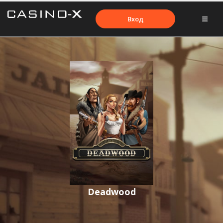
Вход
Deadwood