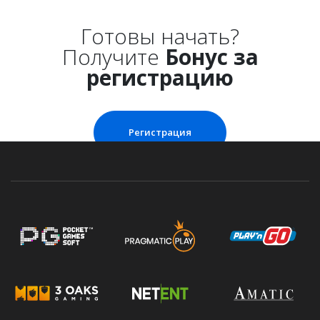
Готовы начать?
Получите
Бонус за
регистрацию
Регистрация