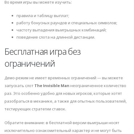
Во время игры вы можете изучить:
правила и таблицу выплат;
работу бонусных раундов и специальных символов;
частоту выпадения выигрышных комбинаций;
поведение слота на длинной дистанции.
Бесплатная игра без
ограничений
Демо-режим не имеет временных ограничений — вы можете
запускать слот
The Invisible Man
неограниченное количество
раз. Это особенно удобно для новых игроков, которые хотят
разобраться в механике, а также для опытных пользователей,
тестирующих стратегии ставок.
Обратите внимание: в бесплатной версии выигрыши носят
исключительно ознакомительный характер и не могут быть