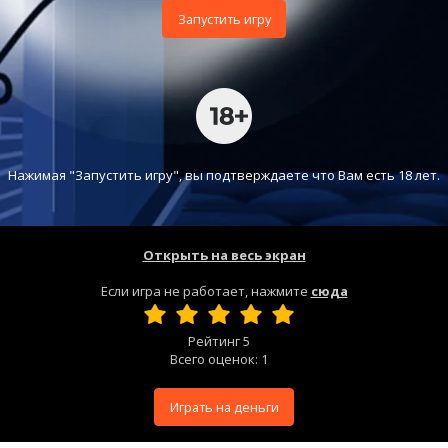
Запустить игру
Нажимая "Запустить игру", вы подтверждаете что Вам есть 18 лет.
Открыть на весь экран
Если игра не работает, нажмите
сюда
Рейтинг
5
Всего оценок:
1
Играть на деньги