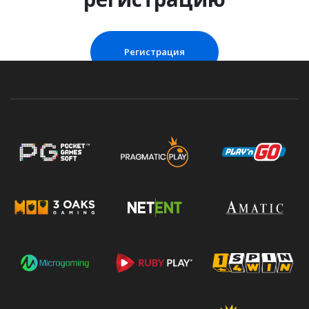
Регистрация