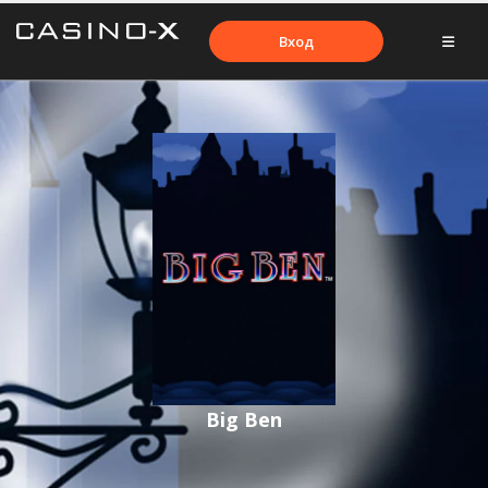
Вход
Big Ben