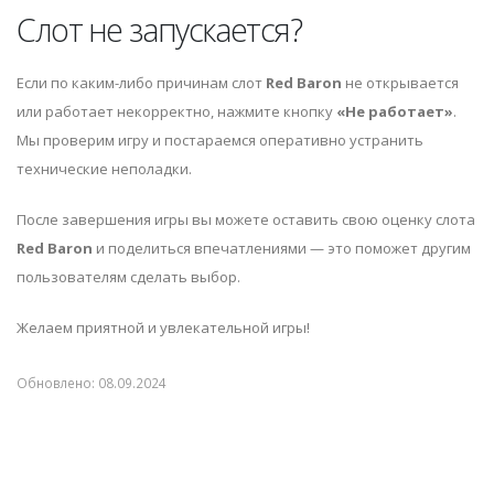
Слот не запускается?
Если по каким-либо причинам слот
Red Baron
не открывается
или работает некорректно, нажмите кнопку
«Не работает»
.
Мы проверим игру и постараемся оперативно устранить
технические неполадки.
После завершения игры вы можете оставить свою оценку слота
Red Baron
и поделиться впечатлениями — это поможет другим
пользователям сделать выбор.
Желаем приятной и увлекательной игры!
Обновлено:
08.09.2024