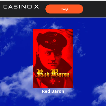
Вход
Red Baron