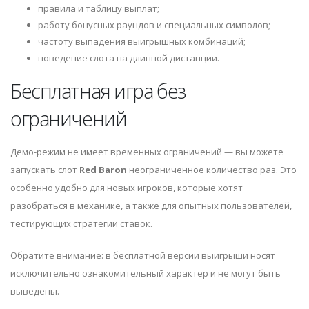
правила и таблицу выплат;
работу бонусных раундов и специальных символов;
частоту выпадения выигрышных комбинаций;
поведение слота на длинной дистанции.
Бесплатная игра без
ограничений
Демо-режим не имеет временных ограничений — вы можете
запускать слот
Red Baron
неограниченное количество раз. Это
особенно удобно для новых игроков, которые хотят
разобраться в механике, а также для опытных пользователей,
тестирующих стратегии ставок.
Обратите внимание: в бесплатной версии выигрыши носят
исключительно ознакомительный характер и не могут быть
выведены.