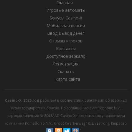
Главная
Игровые автоматы
Бонусы Casino-X
Мобильная версия
Ввод Вывод денег
Отзывы игроков
Контакты
Доступное зеркало
Регистрация
Скачать
Карта сайта
Casino-X, 2026 год
работает в соответствии с законами об азартных
играх государства Кюрасао. По соглашению с Antillephone N.V.,
игровая лицензия № 8048/JAZ, Casino-X находится под управлением
компанией Pomadorro N.V., Groot Kwartierweg 10, Livestrong, Кюрасао.