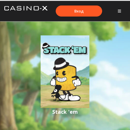
Вход
Stack 'em