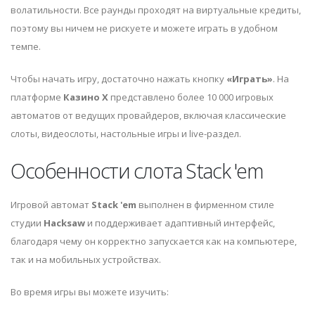
волатильности. Все раунды проходят на виртуальные кредиты,
поэтому вы ничем не рискуете и можете играть в удобном
темпе.
Чтобы начать игру, достаточно нажать кнопку
«Играть»
. На
платформе
Казино Х
представлено более 10 000 игровых
автоматов от ведущих провайдеров, включая классические
слоты, видеослоты, настольные игры и live-раздел.
Особенности слота Stack 'em
Игровой автомат
Stack 'em
выполнен в фирменном стиле
студии
Hacksaw
и поддерживает адаптивный интерфейс,
благодаря чему он корректно запускается как на компьютере,
так и на мобильных устройствах.
Во время игры вы можете изучить: